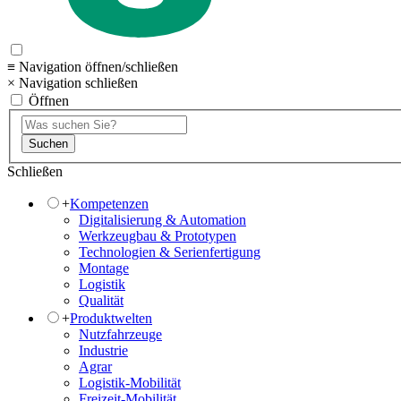
≡ Navigation öffnen/schließen
× Navigation schließen
Öffnen
Suchen
Schließen
+
Kompetenzen
Digitalisierung & Automation
Werkzeugbau & Prototypen
Technologien & Serienfertigung
Montage
Logistik
Qualität
+
Produktwelten
Nutzfahrzeuge
Industrie
Agrar
Logistik-Mobilität
Freizeit-Mobilität