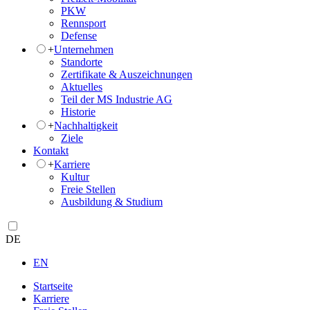
PKW
Rennsport
Defense
+
Unternehmen
Standorte
Zertifikate & Auszeichnungen
Aktuelles
Teil der MS Industrie AG
Historie
+
Nachhaltigkeit
Ziele
Kontakt
+
Karriere
Kultur
Freie Stellen
Ausbildung & Studium
DE
EN
Startseite
Karriere