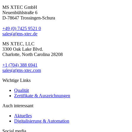
MS XTEC GmbH
Neuenbühlstraße 6
D-78647 Trossingen-Schura
+49 (0) 7425 9521 0
sales(at)ms-xtec.de
MS XTEC, LLC
3300 Oak Lake Blvd.
Charlotte, North Carolina 28208
+1 (704) 388 6941
sales(at)ms-xtec.com
Wichtige Links
Qualität
Zertifikate & Auszeichnungen
Auch interessant
Aktuelles
Digitalisierung & Automation
Social media